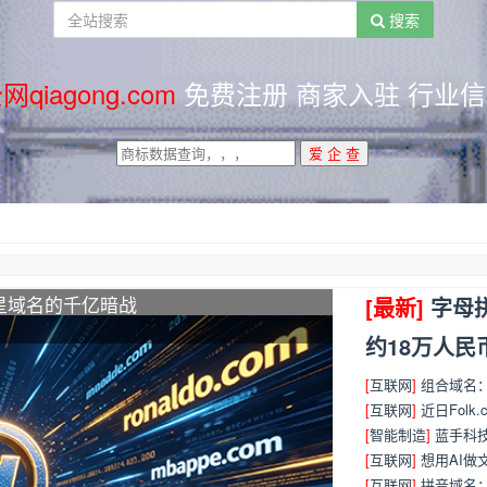
搜索
网qiagong.com
免费注册 商家入驻 行业信
星域名的千亿暗战
品 推介活动
[最新]
字母拼
推介您的企业和产品
约18万人民
[
互联网
]
组合域名：近
[
互联网
]
近日Folk
[
智能制造
]
蓝手科
[
互联网
]
想用AI做
[
互联网
]
拼音域名：策