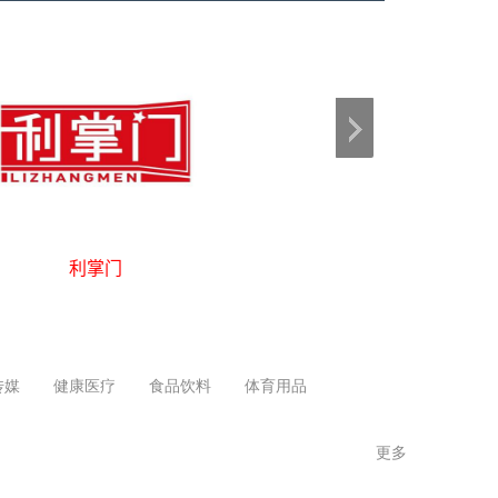
霸王鲸
虎大帅