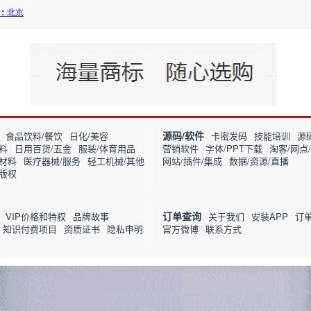
源码/软件
食品饮料/餐饮
日化/美容
卡密发码
技能培训
源
料
日用百货/五金
服装/体育用品
营销软件
字体/PPT下载
淘客/网点
筑材料
医疗器械/服务
轻工机械/其他
网站/插件/集成
数据/资源/直播
/版权
订单查询
VIP价格和特权
品牌故事
关于我们
安装APP
订
知识付费项目
资质证书
隐私申明
官方微博
联系方式