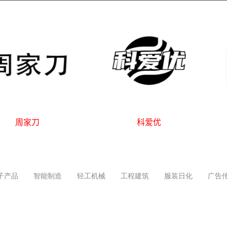
霹雳鸟
吉力熊