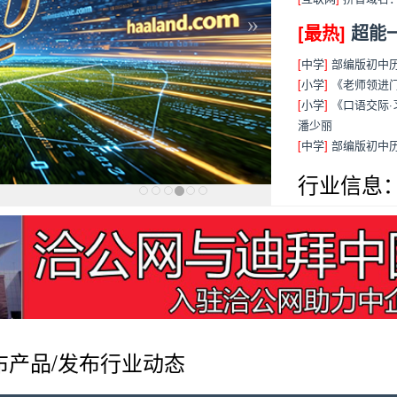
»
[最热]
超能
[
中学
]
部编版初中历
[
小学
]
《老师领进
[
小学
]
《口语交际·
潘少丽
[
中学
]
部编版初中
行业信息
布产品/发布行业动态