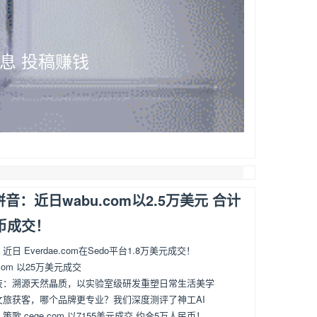
息 投稿赚钱
洽公网qiagon
音：近日wabu.com以2.5万美元 合计
币成交！
日 Everdae.com在Sedo平台1.8万美元成交！
.com 以25万美元成交
技：溯源天然晶质，以实验室级研发重塑日常生活美学
文旅获客，哪个品牌更专业？我们深度测评了神工AI
歌 cege.com 以7155美元成交 约合5万人民币！