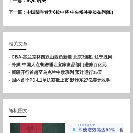
上一篇：
SQL 语法
下一篇：
中国陆军晋升6位中将 中央候补委员在列(图)
相关文章
CBA-富兰克林四双山西负新疆 北京3连胜 辽宁胜同
曦
外媒:中国人点餐蹭睡让宜家食品部门进账百亿元
新疆开行首趟至乌克兰中欧班列 预计运行15天
国内首个PD-L1单抗获批上市 默沙东27亿美元收购
随机图文