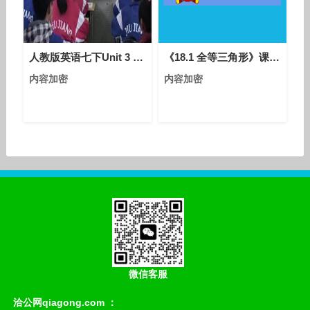
线®（伯克氏菌M928）到
升级版金削线®（伯克氏菌
M222）。这不仅是一个产
品的优化复盘，更是一场关
人教版英语七下Unit 3 Section B（1a-2b）课堂视频实录（熊姗姗）
《18.1 全等三角形》课堂教学实录-人教五四学制版初中数学七年级下册
于
内容加密
内容加密
微信客服
洽公网qiagong.com ：