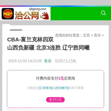
您现在的位置是：
主页
>
音乐
>
CBA-富兰克林四双
山西负新疆 北京3连胜 辽宁胜同曦
2019-12-03 14:21:05
音乐
52257人已阅
付费内容支付
1元
后查阅
已购买过
[订单查询]
或
[登录帐号]
后即可查看
支付1元