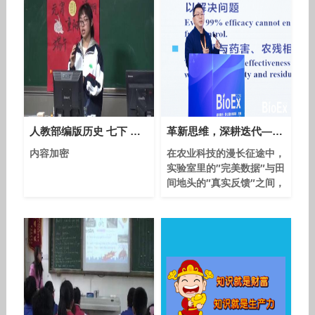
人教部编版历史 七下 第二十二课《中国传统节日的起源》课堂教学视频-刘桂玲
革新思维，深耕迭代——生物杀线虫剂的破局与前行之路
内容加密
在农业科技的漫长征途中，
实验室里的″完美数据″与田
间地头的″真实反馈″之间，
往往横亘着一条巨大的鸿
沟。2026年，在第七届生
物农药、生物刺激素及生物
肥料国际高峰论坛（BioEx
2026）上，慕恩生物农业
事业部高级市场总监段栌钦
分享了一个生物杀线虫剂产
品的迭代案例——从初代削