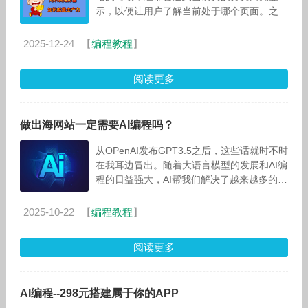
示，以便让用户了解当前处于哪个页面。之前
一直是在每个不同页面写方法。工
2025-12-24
【
编程教程
】
阅读更多
做出海网站一定需要AI编程吗？
从OPenAI发布GPT3.5之后，这些话就时不时
在我耳边冒出。随着大语言模型的发展和AI编
程的日益强大，AI帮我们解决了越来越多的技
术问题，编程门槛也在一步步下放给过去不懂
技术的人。我也在这波
2025-10-22
【
编程教程
】
阅读更多
AI编程--298元搭建属于你的APP