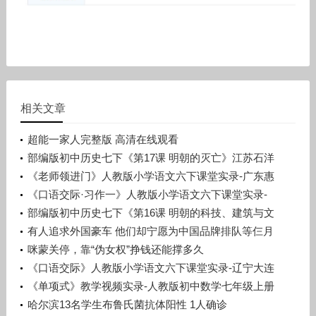
相关文章
超能一家人完整版 高清在线观看
部编版初中历史七下《第17课 明朝的灭亡》江苏石洋
洋
《老师领进门》人教版小学语文六下课堂实录-广东惠
州市_惠阳区-许晓云
《口语交际·习作一》人教版小学语文六下课堂实录-
广西梧州市_蒙山县-潘少丽
部编版初中历史七下《第16课 明朝的科技、建筑与文
学》辽宁孙浩
有人追求外国豪车 他们却宁愿为中国品牌排队等仨月
咪蒙关停，靠“伪女权”挣钱还能撑多久
《口语交际》人教版小学语文六下课堂实录-辽宁大连
市_旅顺口区-宋晨溪
《单项式》教学视频实录-人教版初中数学七年级上册
哈尔滨13名学生布鲁氏菌抗体阳性 1人确诊