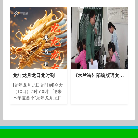
日，分别在禅城区、顺德区
的广东工业设计城创新中心
同步开展系列精彩活动。本
次大赛由佛山市人民政府
龙年龙月龙日龙时到
《木兰诗》部编版语文七年级下册课堂教学视频实录-执教老师-刘靖
[龙年龙月龙日龙时到]今天
（10日）7时至9时，迎来
本年度首个“龙年龙月龙日
龙时”。特别的时刻，送你
特别的祝福，一起来个龙里
龙气的转赞！