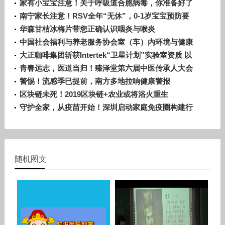
家有小宝宝注意！关于呼吸道合胞病毒，你准备好了
吗？
南宁家长注意！RSV全年“无休”，0-1岁宝宝预防要
趁早
华森甘桔冰梅片带您正确认识咽炎与喉炎
中国社会福利与养老服务协会室（车）内环境与健康
科技分会正式成立！
大正咖啡集团斩获Intertek“卫星计划”实验室资质 以
严苛品控赋能全球化发展
青春远志，医道当归！臻泽堂第六届中医传承人大会
暨答谢晚宴圆满落幕
警惕！流感季已提前，南方多地拉响健康警报
区块链未死！2019区块链+农业或将浴火重生
守护全家，从疫苗开始！深圳启动家庭免疫圈构建行
动
随机图文