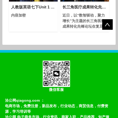
人教版英语七下Unit 1 Section A（1a-1c）课堂视频实录（王娅娅）
长三角医疗成果转化先锋论坛在沪成功举办
内容加密
近日，以“数智驱动，聚力
增长”为主题的长三角医疗
成果转化先锋论坛在复旦大
学管理学院圆满落幕。本次
论坛由复旦大学管理学院学
术指导，上海长三角商业创
新研究院（以下简称商创
院）及长三角聚劲科创大赛
组委会联合主办，由上海长
三角商创科技基金会及中国
研究型医院医学医工转化与
健康产业融合专委会承办。
作为“2025长三角聚劲科创
大赛”首场官方赛后生物医
微信客服
药赛道的专门赋能活动，本
次论
洽公网qiagong.com ：
电商市场，免费注册，新品发布，行业动态，商贸信息，付费资
源，学习培训等
洽公网 电子商务市场，行业资讯，商家入驻，产品推荐，知产服