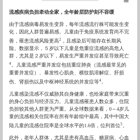
流感疾病负担牵动全家，全年龄层防护刻不容缓
由于流感病毒易发生变异，每年流感流行株可能发生变
化，因此人群普遍易感。儿童由于免疫系统发育尚不完
2
善，罹患流感风险更高
，且感染后可能存在长期风
险。数据显示，５岁以下儿童是危重症流感的高危人
群，尤其是２岁以下，易发生严重并发症甚至导致死亡
4
。儿童流感严重并发症包括重症肺炎（流感最常见的
重要并发症）、暴发性心肌炎、横纹肌溶解症、肝损
4
伤、肾损伤以及中枢神经系统的并发症等
。
儿童感染流感不仅威胁其自身健康，也给家庭带来沉重
的身心负担与经济压力。儿童流感罹患人数众多，住院
负担较其他人群更为严重。从全球数据来看，0～4岁儿
童的流感相关住院率在所有年龄组中最高，其中中国大
5
陆儿童的流感住院率是全球水平的1.6倍，位列首位
。
此外，老年人群体，尤其是患有高血压、糖尿病、心血