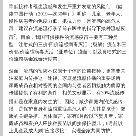
2
降低接种者罹患流感和发生严重并发症的风险
。《健
康中国行动（2019—2030年）》明确，儿童、老年人、
慢性病患者的免疫力低、抵抗力弱，是流感的高危人
群，建议在流感流行季节前在医生的指导下接种流感疫
7
苗
。目前，我国可供接种的流感疫苗主要有三种类
型：注射式的三价/四价流感病毒灭活（裂解）疫苗和三
价/四价流感病毒灭活（亚单位）疫苗，以及鼻喷式的三
价流感病毒减毒活疫苗。
然而，流感的预防不仅限于个体的疫苗接种，更需要关
注家庭内传播这一途径。家庭是流感传播的重要场所，
家庭成员在相对密闭的空间内与患者密切接触为病原的
传播提供了有利的条件。相关文献显示，有30%流感传
8
播都是在家庭内发生的
。因此，减少家庭内的流感传
播，是保护自身和流感重症高危人群（尤其是孩子）健
康的关键举措。具体而言，家有6月龄以下婴儿者，家
庭成员和看护人应接种疫苗以间接保护婴儿；6月龄以
上儿童及成人则“应接尽接”，实现全家共同防护。