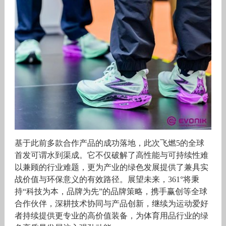
基于此前多款合作产品的成功落地，此次飞燃5的全球
首发可谓水到渠成。它不仅破解了高性能与可持续性难
以兼顾的行业难题，更为产业的绿色发展提供了兼具实
战价值与环保意义的有效路径。展望未来，361°将秉
持“科技为本，品牌为先”的品牌策略，携手赢创等全球
合作伙伴，深耕技术协同与产品创新，继续为运动爱好
者持续提供更专业的高价值装备，为体育用品行业的绿