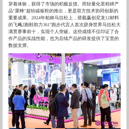
穿着体验，获得了市场的积极反馈。而轻量化里程碑产
品"栗蜂"超轻碳板鞋的推出，更是双方技术协同创新的
重要成果。2024年柏林马拉松上，搭载赢创尼龙12材料
的飞飚2跑鞋助力361°跑步代言人首次跻身世界马拉松大
满贯赛事前十，实现个人突破。这些成绩不仅印证了合
作产品的实战性能，也为后续产品的研发提供了宝贵的
数据支撑。