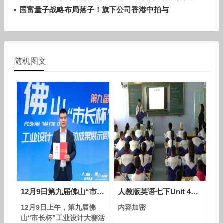
业预喜！
国富量子战略布局落子！旗下公司香港中拍与
DN.com强强联手引领域名拍卖新赛道
随机图文
12月9日第九届佛山“市长杯”工业设计大赛活动成果展示周在城创中心举办
人教版英语七下Unit 4（第五课时）教学视频实录（刘璐）
12月9日上午，第九届佛
内容加密
山“市长杯”工业设计大赛活