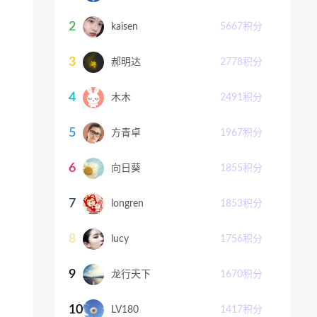
2
kaisen
5667
积分
3
郝明达
2778
积分
4
木木
2491
积分
5
方青卓
1967
积分
6
向日葵
1855
积分
7
longren
1853
积分
8
lucy
1756
积分
9
龙行天下
1670
积分
10
LV180
1417
积分