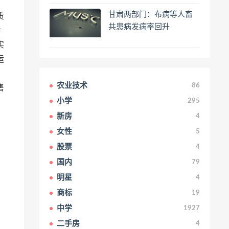
甘肃两部门：布病等人畜
质
共患病发病率回升
对
实
运
农业技术
86
售
小学
295
新房
4
女性
5
股票
4
国内
79
明星
4
商标
19
中学
1927
二手房
4