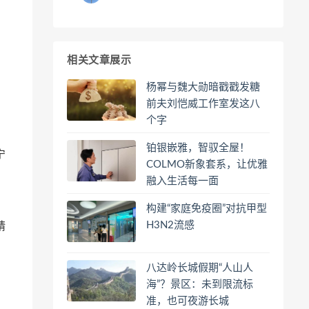
相关文章展示
杨幂与魏大勋暗戳戳发糖
、
前夫刘恺威工作室发这八
个字
铂银嵌雅，智驭全屋！
宁
COLMO新象套系，让优雅
融入生活每一面
构建“家庭免疫圈”对抗甲型
H3N2流感
精
八达岭长城假期“人山人
海”？景区：未到限流标
准，也可夜游长城