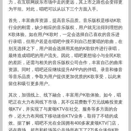
力，在互联网娱乐市场中走的更远，其上市之路也会变得更
为平坦。对此，唱吧可以从以下三个方面入手。
首先，丰富曲库资源，提高音乐品质。音乐版权是移动K歌
行业的刚需，缺少相应的音乐版权，用户就无法得到理想的
K歌体验。如在用户K歌时，一定会选择自己喜欢的音乐进
行录唱，但用户若是在唱吧中搜不到自己想要唱的歌曲，在
别无选择之下，用户就会选择用其他的K歌软件进行录唱，
最终造成唱吧的用户流失。因此，唱吧要想缩小与全民K歌
的差距，还需与相关的音乐版权公司合作，丰富自己的曲库
资源。同时，唱吧还应继续提升APP内的伴唱、录音和修音
等音乐品质，争取为用户提供更加优质的K歌享受，以此来
留住和吸引更多用户。
其次，加强线上、线下融合，丰富用户K歌体验。如今，唱
吧正在大力布局线下市场，其不仅花费数千万元战略投资麦
颂KTV，并实现了与麦颂KTV在社交、服务等多方面的合
作，还大力布局线下移动迷你KTV业务，取得了不错的成
效。据了解，唱吧不光在全国拥有400多家麦颂KTV门店，
还在商场、超市和机场等公共场所布下了2万多台迷你K歌