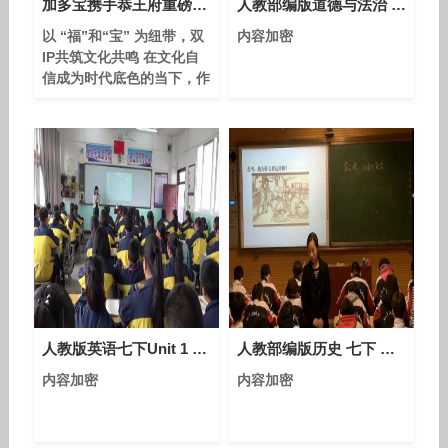
加多宝携手恭王府重磅推出福宝罐
人教部编版道德与法治 七下 2.5.2《在品味情感中成长》课堂视频实录-刘诚
以 “福”和“宝” 为纽带，双
内容加密
IP共筑文化共鸣 在文化自
信成为时代底色的当下，作
为凉茶品类的开创者和凉茶
行业领导品牌，加多宝始终
致力于传承中华传统养生文
化，深耕多年的“宝文化”
早已深入人心，从“招财进
宝”到“多宝多福”，“宝”承
载着对美好生活的期盼；恭
王府博物馆则以“福”文化著
称，素有 “万福之园” 美
誉，府内 “天下第一福” 更
是国人心中的祈福文化符
号。
人教版英语七下Unit 1 Section A（1a-1c）课堂视频实录（王娅娅）
人教部编版历史 七下 第六课《北宋的政治》课堂教学视频-杜美素
内容加密
内容加密