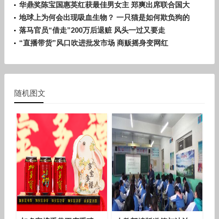
华鼎奖陈宝国惠英红获最佳男女主 郑爽出席联合国大
会
地球上为何会出现吸血生物？ 一只猫是如何欺负狗的
落马官员“借走”200万后退赃 风头一过又要走
“直播带货”风口吹进批发市场 商贩摇身变网红
随机图文