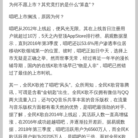
为何不愿上市？其究竟打的是什么“算盘”？
唱吧上市搁浅，原因为何？
唱吧从2012年上线起，便风光无限。其在上线首日注册用
户就超过10万，5天之内登顶AppStore排行榜。易观数据显
示，直到2016年第3季度，唱吧还以53.6%用户渗透率位居
移动K歌领域第一的位置。彼时，唱吧正如日中天，选择上
市无疑是正确之举。然而世事无常，经过将近一年半的漫长
辅导期，国内的在线K歌市场早已“物是人非”，唱吧已然错
过了最佳的上市时机。
其一，全民K歌抢了唱吧“风头”。众所周知，全民K歌背靠腾
讯，可谓是含着“金钥匙”出生。全民K歌不仅拥有微信与QQ
两大流量入口，还与QQ音乐共享丰富的音乐版权，在流量
与音乐版权方面都有着天然的优势，是唱吧最强劲的对手。
据了解，全民K歌自2014年上线起，其活跃人数一直高增猛
涨，在2016年成功超越唱吧，并逐渐拉开差距。据易观数
据，2018年第三季度，唱吧活跃用户为6560万人，而全民K
歌活跃用户则为20705万人，是唱吧的三倍。面对全民K歌