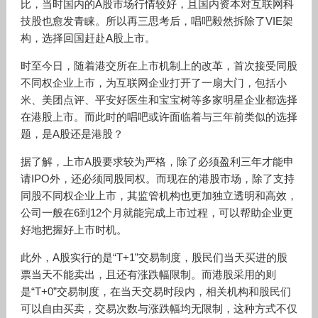
比，当时国内的A股市场行情较好，且国内资本对互联网科
技股也愈发青睐。所以再三思考后，唱吧毅然拆除了VIE架
构，选择回国赶赴A股上市。
时至今日，随着港交所在上市机制上的改革，首次接受同股
不同权企业上市，为互联网企业打开了一扇大门，包括小
米、美团点评、平安好医生和宝宝树等多家明星企业都选择
在港股上市。而此时的唱吧或许面临着与三年前类似的选择
题，是A股还是港股？
据了解，上市A股要求较为严格，除了必须盈利三年才能申
请IPO外，还必须同股同权。而现在的港股市场，除了支持
同股不同权企业上市，其监管机构也更加独立透明和高效，
公司一般在6到12个月就能完成上市过程，可以帮助企业更
好地把握好上市时机。
此外，A股实行的是“T+1”交易制度，股民们当天买进的股
票当天不能卖出，且还有涨跌幅限制。而港股采用的则
是“T+0”交易制度，在当天交易时段内，相关机构和股民们
可以自由买卖，交易次数与涨跌幅均无限制，这种方式不仅