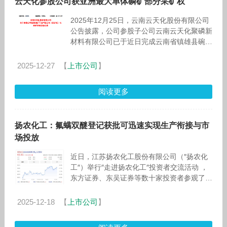
云天化参股公司获亚洲最大单体磷矿部分采矿权
2025年12月25日，云南云天化股份有限公司
公告披露，公司参股子公司云南云天化聚磷新
材料有限公司已于近日完成云南省镇雄县碗厂
磷矿采矿权办证手续，并于2025年12月23日
正式取得云南省自然资源
2025-12-27
【
上市公司
】
阅读更多
扬农化工：氟螨双醚登记获批可迅速实现生产衔接与市
场投放
近日，江苏扬农化工股份有限公司（″扬农化
工″）举行″走进扬农化工″投资者交流活动 ，
东方证券、东吴证券等数十家投资者参观了辽
宁优创厂区并与企业进行了现场互动问答，交
流的主要问题及回复如下：
2025-12-18
【
上市公司
】