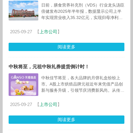
日前，膳食营养补充剂（VDS）行业龙头汤臣
倍健发布2025年半年报，数据显示公司上半
年实现营业收入35.32亿元，实现归母净利润
7.37亿元。尽管二季度营收同比仍现小幅下
降，但降幅较一季度明显收
2025-09-27
【
上市公司
】
阅读更多
中秋将至，元祖中秋礼券提货倒计时！
中秋佳节将至，各大品牌的月饼礼盒纷纷上
市。A股上市烘焙品牌元祖近年来凭借产品创
新与服务升级，引领节庆消费新风尚。从传统
门店提货，到如今线上预约、即时配送，元祖
精准契合现代人，尤其是年轻群体对礼赠
2025-09-27
【
上市公司
】
阅读更多