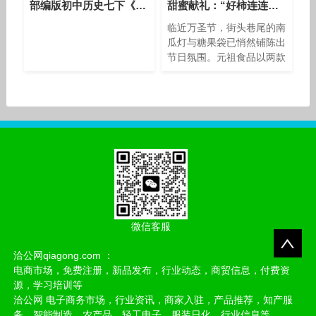
部编版初中历史七下《第14课 明朝的统治》湖北王旦
甜蜜献礼：“好柿连连柿子慕斯”与“苹安果”点亮万圣夜
临近万圣节，街头巷尾的南
瓜灯与糖果袋已悄然铺陈出
节日氛围。元祖食品以两款
节令限定甜品——好柿连连
柿子慕斯与苹安果，为“捣
蛋鬼”们献上一份充满创意
与祝福的甜蜜惊喜，让味蕾
在法式浪漫与东方谐音的碰
撞
微信客服
洽公网qiagong.com ：
电商市场，免费注册，新品发布，行业动态，商贸信息，付费资
源，学习培训等
洽公网 电子商务市场，行业资讯，商家入驻，产品推荐，知产服
务，智能制造，农产品，轻工电子，服装日化，行业信息等。