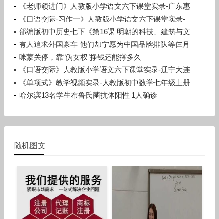
洋
《老师领进门》人教版小学语文六下课堂实录-广东惠
州市_惠阳区-许晓云
《口语交际·习作一》人教版小学语文六下课堂实录-
广西梧州市_蒙山县-潘少丽
部编版初中历史七下《第16课 明朝的科技、建筑与文
学》辽宁孙浩
有人追求外国豪车 他们却宁愿为中国品牌排队等仨月
咪蒙关停，靠“伪女权”挣钱还能撑多久
《口语交际》人教版小学语文六下课堂实录-辽宁大连
市_旅顺口区-宋晨溪
《单项式》教学视频实录-人教版初中数学七年级上册
哈尔滨13名学生布鲁氏菌抗体阳性 1人确诊
随机图文