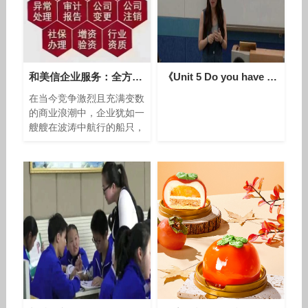
和美信企业服务：全方位护航，助力企业破浪前行
《Unit 5 Do you have a soccer ball - Section A Grammar focus 3a—3c》人教版英语七上-四川-王蔚
在当今竞争激烈且充满变数
的商业浪潮中，企业犹如一
艘艘在波涛中航行的船只，
面临着来自各个方面的挑战
与风险。劳动用工的合规难
题、法律纠纷的潜在威胁、
财税管理的复杂繁琐、投融
资的艰难抉择、品牌与公关
的