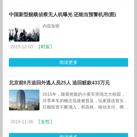
中国新型舰载侦察无人机曝光 还能当预警机用(图)
内容加密
2019-12-03
【
时装
】
阅读更多
北京前8月追回外逃人员25人 追回赃款433万元
2015年，随着抢眼的小黄车突现北大校园，
共享单车的概念迅速被普及，玩家接连冒头，
巨额投资不断涌入，和高铁、移动支付、网购
齐名“新四大发明”。 热潮来得快，去得更快。
今年，共享单车
2019-11-26
【
女性
】