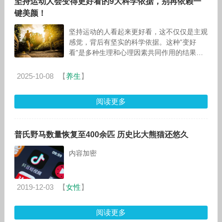
坚持运动人会变得更好看的9大科学依据，别再依赖一
键美颜！
坚持运动的人看起来更好看，这不仅仅是主观
感觉，背后有坚实的科学依据。这种”变好
看”是多种生理和心理因素共同作用的结果：
目录 核心科学依据 总结来说，运动让人”变好
看”的关键在于 核心
2025-10-08
【
养生
】
阅读更多
普氏野马数量恢复至400余匹 历史比大熊猫还悠久
内容加密
2019-12-03
【
女性
】
阅读更多