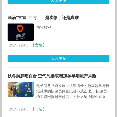
阅读更多
滴滴“官宣”巨亏——是卖惨，还是真难
内容加密
2019-12-03
【
女性
】
阅读更多
秋冬润肺吃百合 空气污染或增加孕早期流产风险
电子商务飞速发展，快速增长的包裹数量与日
渐减少的快递员数量已经不成正比。 快递员
的工资回报越来越高，为什么这个职业在近年
来从事人员锐减呢？对此，有很多快递员反
映，虽然能够得到很高的
2019-12-03
【
时装
】