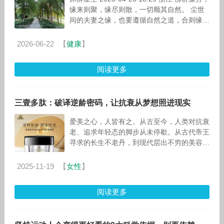
缘来则聚，缘尽则散，一切顺其自然。 尘世
间的夫妻之缘，也要遵循自然之道，合则缘
起，分则缘灭。离散悲伤之时，应多一份宽
2026-06-22
【
健康
】
阅读更多
三壹多肽：破译逆龄密码，让抗衰从梦想照进现实
爱美之心，人皆有之。从古至今，人类对抗衰
老、追求年轻态的脚步从未停歇。从古代帝王
寻求的长生不老丹，到现代层出不穷的美容护
肤科技，逆龄抗衰始终是跨越时空的永恒命
题。当岁月在肌肤上刻下细纹、松弛、暗
2025-11-19
【
女性
】
阅读更多