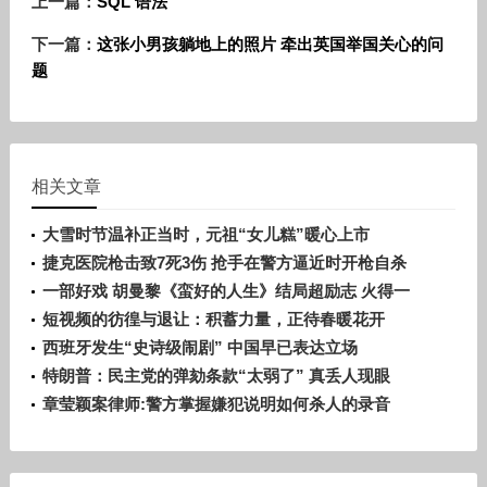
上一篇：
SQL 语法
下一篇：
这张小男孩躺地上的照片 牵出英国举国关心的问
题
相关文章
大雪时节温补正当时，元祖“女儿糕”暖心上市
捷克医院枪击致7死3伤 抢手在警方逼近时开枪自杀
一部好戏 胡曼黎《蛮好的人生》结局超励志 火得一
塌糊涂
短视频的彷徨与退让：积蓄力量，正待春暖花开
西班牙发生“史诗级闹剧” 中国早已表达立场
特朗普：民主党的弹劾条款“太弱了” 真丢人现眼
章莹颖案律师:警方掌握嫌犯说明如何杀人的录音