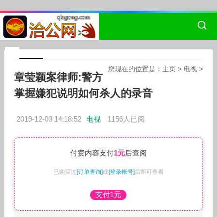
您现在的位置是：
主页
>
电视
>
章莹颖案律师:警方
掌握嫌犯说明如何杀人的录音
2019-12-03 14:18:52
电视
1156人已阅
付费内容支付
1元
后查阅
已购买过
[订单查询]
或
[登录帐号]
后即可查看
支付1元