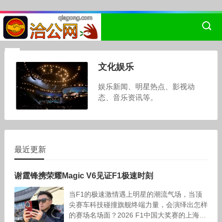
文化娱乐
娱乐新闻、明星热点、影视动
态、音乐资讯等。
最近更新
谢霆锋携荣耀Magic V6见证F1极速时刻
当F1的极速激情遇上明星的潮流气场，当顶
尖赛车科技碰撞旗舰终端力量，会演绎出怎样
的赛场名场面？2026 F1中国大奖赛的上海国