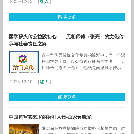
2025-12-13
【
红人
】
阅读更多
国学薪火传公益践初心——无相师傅（张亮）的文化传
承与社会责任之路
在中华优秀传统文化复兴的浪潮中，有一位深
耕国学数十载、以公益践行使命的学者——无
相师傅（原名张亮）。他既是南派风水传承
者、道教正一弟子，也是华熠智库首席专
家、“一带一路”亚洲文化交流大使，更是无
2025-12-10
【
红人
】
阅读更多
中国超写实艺术的标杆人物-画家蒋晓光
继此前在故宫博物院成功举办《紫禁之巅，故