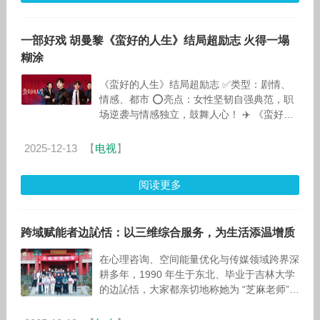
一部好戏 胡曼黎《蛮好的人生》结局超励志 火得一塌
糊涂
《蛮好的人生》结局超励志 ✅️类型：剧情、
情感、都市 ⭕️亮点：女性坚韧自强典范，职
场逆袭与情感独立，鼓舞人心！ ✈️ 《蛮好的
人生》是一部展现女性坚韧与自强的都市职场
剧。三十九岁的保险从业
2025-12-13
【
电视
】
阅读更多
跨域赋能者边訫恬：以三维综合服务，为生活添温增质
在心理咨询、空间能量优化与传媒领域跨界深
耕多年，1990 年生于东北、毕业于吉林大学
的边訫恬，大家都亲切地称她为 “芝麻老师”。
如今，她已成为北京芝麻数易文化传媒有限公
司、吉林省芝麻数易文化传媒