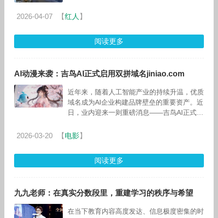
际赛车场，荣耀“未来科技体验官”谢霆锋亲临
现场观赛，手中那款赤兔红配
2026-04-07
【
红人
】
阅读更多
AI动漫来袭：吉鸟AI正式启用双拼域名jiniao.com
近年来，随着人工智能产业的持续升温，优质
域名成为AI企业构建品牌壁垒的重要资产。近
日，业内迎来一则重磅消息——吉鸟AI正式启
用双拼域名jiniao.com，标志着其品牌战略再
上新台阶。
2026-03-20
【
电影
】
阅读更多
九九老师：在真实分数段里，重建学习的秩序与希望
在当下教育内容高度发达、信息极度密集的时