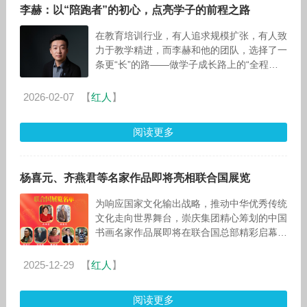
李赫：以“陪跑者”的初心，点亮学子的前程之路
在教育培训行业，有人追求规模扩张，有人致
力于教学精进，而李赫和他的团队，选择了一
条更“长”的路——做学子成长路上的“全程陪
跑者”。从一线规划师到企业领航人，二十年
光阴，他见证并推动了一家教育机构
2026-02-07
【
红人
】
阅读更多
杨喜元、齐燕君等名家作品即将亮相联合国展览
为响应国家文化输出战略，推动中华优秀传统
文化走向世界舞台，崇庆集团精心筹划的中国
书画名家作品展即将在联合国总部精彩启幕。
本次展览汇聚国内七位实力派书画名家精品力
作，以笔墨为桥搭建中外文化交流纽带
2025-12-29
【
红人
】
阅读更多