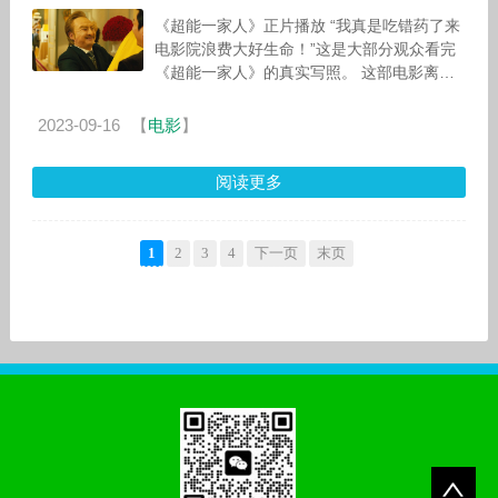
《超能一家人》正片播放 “我真是吃错药了来
电影院浪费大好生命！”这是大部分观众看完
《超能一家人》的真实写照。 这部电影离谱
到什
2023-09-16
【
电影
】
阅读更多
1
2
3
4
下一页
末页