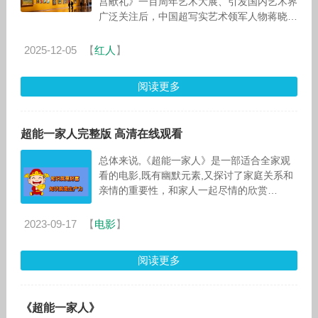
宫献礼》一百周年艺术大展、引发国内艺术界
广泛关注后，中国超写实艺术领军人物蒋晓光
再传重磅消息——他将携20余幅中西方文化
交融主题精品画作，登陆法国卢浮宫举
2025-12-05
【
红人
】
阅读更多
超能一家人完整版 高清在线观看
总体来说,《超能一家人》是一部适合全家观
看的电影,既有幽默元素,又探讨了家庭关系和
亲情的重要性，和家人一起尽情的欣赏
吧！！！
2023-09-17
【
电影
】
阅读更多
《超能一家人》