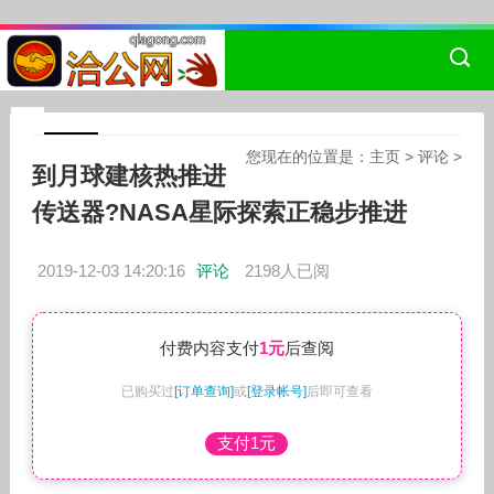
您现在的位置是：
主页
>
评论
>
到月球建核热推进
传送器?NASA星际探索正稳步推进
2019-12-03 14:20:16
评论
2198人已阅
付费内容支付
1元
后查阅
已购买过
[订单查询]
或
[登录帐号]
后即可查看
支付1元