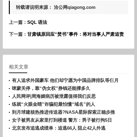
转载请说明来源： 洽公网qiagong.com
上一篇：
SQL 语法
下一篇：
甘肃镇原回应“焚书”事件：将对当事人严肃追责
相关文章
有人追求外国豪车 他们却宁愿为中国品牌排队等仨月
咪蒙关停，靠“伪女权”挣钱还能撑多久
人民网评|周海媚病历被泄露值得我们反思
练就“火眼金睛”诈骗犯最怕懂“域名”的人
到月球建核热推进传送器?NASA星际探索正稳步推
进
女子被男友从家里打到楼道 警方：男子被行拘5日
北京发布追逃成绩单：追逃66人 阻止42人外逃