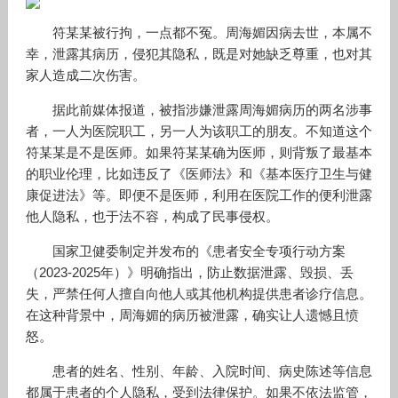
符某某被行拘，一点都不冤。周海媚因病去世，本属不
幸，泄露其病历，侵犯其隐私，既是对她缺乏尊重，也对其
家人造成二次伤害。
据此前媒体报道，被指涉嫌泄露周海媚病历的两名涉事
者，一人为医院职工，另一人为该职工的朋友。不知道这个
符某某是不是医师。如果符某某确为医师，则背叛了最基本
的职业伦理，比如违反了《医师法》和《基本医疗卫生与健
康促进法》等。即便不是医师，利用在医院工作的便利泄露
他人隐私，也于法不容，构成了民事侵权。
国家卫健委制定并发布的《患者安全专项行动方案
（2023-2025年）》明确指出，防止数据泄露、毁损、丢
失，严禁任何人擅自向他人或其他机构提供患者诊疗信息。
在这种背景中，周海媚的病历被泄露，确实让人遗憾且愤
怒。
患者的姓名、性别、年龄、入院时间、病史陈述等信息
都属于患者的个人隐私，受到法律保护。如果不依法监管，