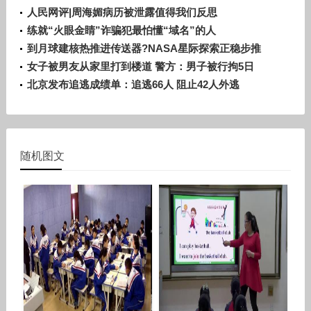
人民网评|周海媚病历被泄露值得我们反思
练就“火眼金睛”诈骗犯最怕懂“域名”的人
到月球建核热推进传送器?NASA星际探索正稳步推
进
女子被男友从家里打到楼道 警方：男子被行拘5日
北京发布追逃成绩单：追逃66人 阻止42人外逃
随机图文