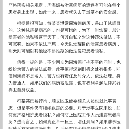
严格落实相关规定，周海媚被泄露病历的遭遇有可能在每个
患者身上出现，如此一来，患者就失去了最基本的安全感。
根据通报可知，符某某泄露周海媚病历，是出于炫耀目
的。这种炫耀是病态的，也是可憎的，为了一时炫耀，却让
受害者的隐私曝露于天下，何其自私？对这种违法做法，不
可宽宥。如果不依法严惩，今天以炫耀目的泄露患者病历，
明天则可能以其他经不起推敲的做法侵犯患者隐私。
值得一提的是，不少网友为周海媚打抱不平的同时，也
纷纷为警方的做法点赞。此事值得深刻剖析之处有很多，即
便周海媚不是名人，警方也有责任及时介入、依法处理。身
为普通人，如果我们的病历被泄露，也有权利拿起法律武器
捍卫自身权益。
符某某已被行拘，顺义区卫健委相关人员也就此事表
态，但是事件仍有继续跟踪的必要。对于涉事医院来说，如
何更严格维护患者隐私？如何防止医院工作人员泄露患者病
历？进而言之，如何真正举一反三、堵住漏洞？如果涉事医
院缺乏有效的监管机制，以后还有哪个患者到此就诊？连患