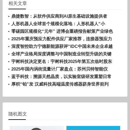
相关文章
鼎捷数智：从软件供应商到AI原生基础设施提供者
人形机器人全球首个规模化落地：人形机器人“小
墨”进驻宁德时代电池生产线！
零碳园区规模化“元年” 进博会重磅报告献策产业绿色
转型
2025年重庆预应力配件供应厂家推荐，连接器预应力
配件哪家好
深度智控助力宁德新能源获评“IDC中国未来企业卓越
奖”，以PhyAI驱动工业能效智控新范式
全球产业格局深度调整与中国制造业转型升级的关键
交汇点
宇树科技决定更名：宇树科技2025年第五次临时股东
会审议通过了《关于公司更名的议案》
2025年国内涡街流量计厂家盘点：苏州贝特智能仪
表，智能涡街流量计领军者
蓝手科技：溯源天然晶质，以实验室级研发重塑日常
生活美学
厚积“铂”发 汉威科技高端温度传感器跻身世界前列
随机图文