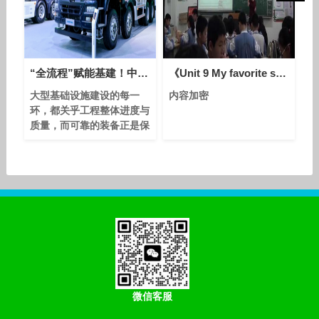
技术产业开发区巴音敖包工
业园区内蒙古犇星化学有限
公司厂区内。建设内容及规
模包括建设年产6000吨
“全流程”赋能基建！中国重汽硬核装备，护航大型工程每一环
《Unit 9 My favorite subject is science - Section A Grammar focus 3a—3c》人教版英语七上-海南-羊引楼
大型基础设施建设的每一
内容加密
环，都关乎工程整体进度与
质量，而可靠的装备正是保
障全流程作业顺畅推进
的“基石”。中国重汽深耕基
建领域，以专业匠心精准瞄
定场景核心需求，推出“赋
能基建全流程”的系列产
品，为大型工程的高效推进
提供可靠支撑。 在基建工
程建材运输、土方转运等核
心环节，自卸车需频繁面对
重载起步、颠簸路况与高强
度作业循环，豪沃TX PRO
微信客服
自卸车历经全方位优化，成