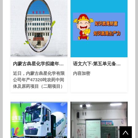
内蒙古犇星化学拟建年产6000吨溴虫腈原药项目
语文六下-第五单元备课指导（主讲：罗才军）-优质课教学视频
近日，内蒙古犇星化学有限
内容加密
公司年产47320吨农药中间
体及原药项目（二期项目）
环境影响评价文件受理公
示。 本次为建设单位规划
建设的内蒙古犇星化学有限
公司年产47320吨农药中间
体及原药项目（二期），项
目总投资30000万元，建设
性质为新建，属于原药项
目，建设地点在阿拉善高新