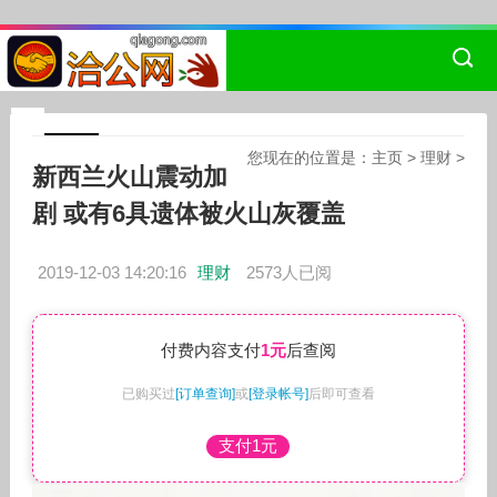
您现在的位置是：
主页
>
理财
>
新西兰火山震动加
剧 或有6具遗体被火山灰覆盖
2019-12-03 14:20:16
理财
2573人已阅
付费内容支付
1元
后查阅
已购买过
[订单查询]
或
[登录帐号]
后即可查看
支付1元