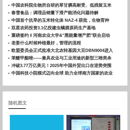
中国农科院生物所自研的草甘膦高耐受、低残留玉米
转化体——GG2获批转基因生物安全证书
春雪食品：调理品销量下滑产能消化问题待解
中国首个抗旱的玉米转化体 NAZ-4 获批，生物育种
关键逆境性状自主创新突破
双星农药投资3.1亿投建虫螨腈原药生产基地
重磅签约 ‖ 河南农业大学&″黑能量增产肥″联合启动
花生增产研究项目
老姜什么时候种植最好，管理的流程
欧盟委员会正式批准大北农转基因大豆DBN9004进入
欧盟市场！
苯醚甲酯唑——兼具农业与工业用途的新型三唑类杀
菌剂
冲破3.77万亿美元！2025年中国外贸出口在逆势突围
中交出满意的答卷
中国科技小院模式迈向全球 助力全球南方国家的农业
发展
随机图文