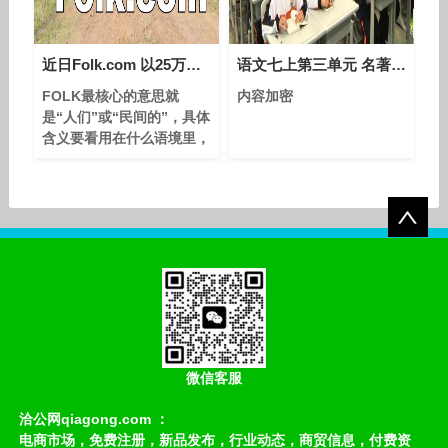
近日Folk.com 以25万美元成交
语文七上第三单元 名著导读《朝花夕拾》课堂教学视频实录-李珍
FOLK‌最核心的意思就
内容加密
是‌“人们”或“民间的”‌，具体
含义要看用在什么语境里，
复数形式常用‌folks‌。‌‌‌ 这词
到底啥意思 ‌名词：泛指‌人
们、大伙儿、普通百姓‌，比
如"country folk"就是乡下
人。 ‌亲属含义‌：口语中‌
folks‌常特指‌家人、父
母‌，"visit my folks"就是
回家看爸妈。 ‌民间音乐‌：
单独说"folk"有时直接指
微信客服
洽公网qiagong.com ：
电商市场，免费注册，新品发布，行业动态，商贸信息，付费资