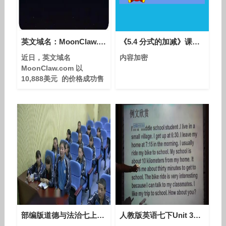
英文域名：MoonClaw.com 以 10,888美元成功售出！
《5.4 分式的加减》课堂教学实录-浙教版初中数学七年级下册
近日，英文域名
内容加密
MoonClaw.com 以
10,888美元 的价格成功售
出。这笔交易再次说明，在
域名市场日趋多元的背景
下，除了通用词和短字符域
名之外，那些具备鲜明画面
感、情绪张力和品牌想象空
间的创意型域名，同样拥有
不容忽视的终端价值。像
MoonClaw.com 这样兼具
神秘感与力量感的名字，往
往更容易吸引重视品牌调性
和视觉表达的买家。
部编版道德与法治七上8.2《敬畏生命》课堂教学视频实录-严春友
人教版英语七下Unit 3（Writing）课堂视频实录（刘友艳）