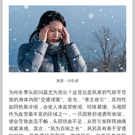
来源：AI生成
为何冬季头部问题尤为突出？这背后是风寒邪气联手导
致的身体内部“交通堵塞”。首先，“寒主收引”，其特性
如同热胀冷缩，会使人体血管收缩、经络紧绷。头颈部
作为血管最丰富的区域之一，一旦因寒邪侵袭而收缩，
便会导致血流不畅，头部供血不足，从而引发阵阵抽痛
或紧束感。其次，“风为百病之长”，风邪具有善于穿透