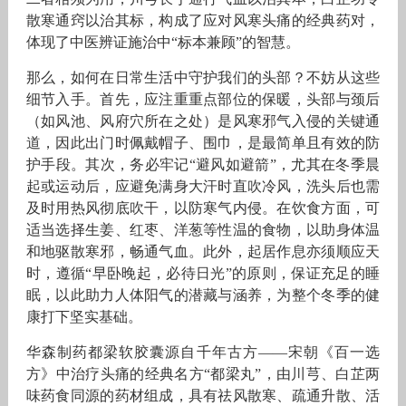
散寒通窍以治其标，构成了应对风寒头痛的经典药对，
体现了中医辨证施治中“标本兼顾”的智慧。
那么，如何在日常生活中守护我们的头部？不妨从这些
细节入手。首先，应注重重点部位的保暖，头部与颈后
（如风池、风府穴所在之处）是风寒邪气入侵的关键通
道，因此出门时佩戴帽子、围巾，是最简单且有效的防
护手段。其次，务必牢记“避风如避箭”，尤其在冬季晨
起或运动后，应避免满身大汗时直吹冷风，洗头后也需
及时用热风彻底吹干，以防寒气内侵。在饮食方面，可
适当选择生姜、红枣、洋葱等性温的食物，以助身体温
和地驱散寒邪，畅通气血。此外，起居作息亦须顺应天
时，遵循“早卧晚起，必待日光”的原则，保证充足的睡
眠，以此助力人体阳气的潜藏与涵养，为整个冬季的健
康打下坚实基础。
华森制药都梁软胶囊源自千年古方——宋朝《百一选
方》中治疗头痛的经典名方“都梁丸”，由川芎、白芷两
味药食同源的药材组成，具有祛风散寒、疏通升散、活