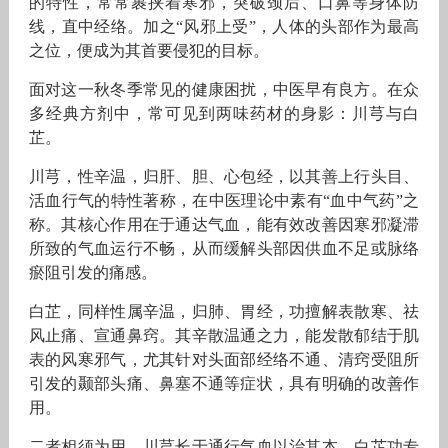
的特性，常常裹挟着寒邪，突破颈后、口鼻等身体防
线，直中经络。加之“风邪上受”，人体的头部作为最高
之位，便成为其首要侵犯的目标。
面对这一秋冬季常见的健康困扰，中医早有良方。在众
多经典方剂中，常可见到两味药材的身影：川芎与白
芷。
川芎，性辛温，归肝、胆、心包经，以其善上行头目、
活血行气的特性著称，在中医理论中素有“血中气药”之
称。其核心作用在于通达气血，能有效改善因寒邪凝滞
所致的气血运行不畅，从而缓解头部因供血不足或脉络
瘀阻引发的痛感。
白芷，同样性属辛温，归肺、胃经，功擅解表散寒、祛
风止痛、宣通鼻窍。其辛散温通之力，能发散郁结于肌
表的风寒邪气，尤其针对头面部经络不通、清窍受阻所
引发的颞部头痛、鼻塞不通等症状，具有明确的改善作
用。
二者相须为用，川芎长于通行气血以治其本，白芷功专