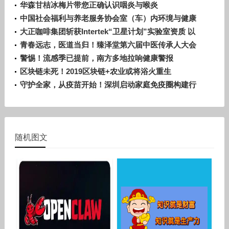
趁早
华森甘桔冰梅片带您正确认识咽炎与喉炎
中国社会福利与养老服务协会室（车）内环境与健康
科技分会正式成立！
大正咖啡集团斩获Intertek“卫星计划”实验室资质 以
严苛品控赋能全球化发展
青春远志，医道当归！臻泽堂第六届中医传承人大会
暨答谢晚宴圆满落幕
警惕！流感季已提前，南方多地拉响健康警报
区块链未死！2019区块链+农业或将浴火重生
守护全家，从疫苗开始！深圳启动家庭免疫圈构建行
动
随机图文