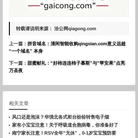
转载请说明来源： 洽公网qiagong.com
上一篇：
拼音域名：清闲智能收购qingxian.com意义远超
“一个域名” 本身
下一篇：
甜蜜献礼：“好柿连连柿子慕斯”与“苹安果”点亮
万圣夜
相关文章
风口还是泡沫？华强北各式柜台纷纷转售电子烟
家有小宝宝注意！关于呼吸道合胞病毒，你准备好了
吗？
南宁家长注意！RSV全年“无休”，0-1岁宝宝预防要