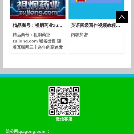
精品商号：祖炯药业zujiong.com 域名出售
英语四级写作视频教程知识模块7：命题作文
精品商号：祖炯药业
内容加密
zujiong.com 域名出售 随
着互联网三十余年的高速发
展，具备高商业价值的短字
符、通用单词及双拼.com
域名存量已近枯竭。这种供
需关系的极度失衡，直接奠
定了其高昂的市场估值。拼
音域名能天然拉近与中文用
户的距离，如“美团
（Meituan.com）”直接传
递品牌核心价值；拓展国际
市场，越来越多外国人学习
中文，拼音com是文化认同
微信客服
的纽带。 经
洽公网qiagong.com ：