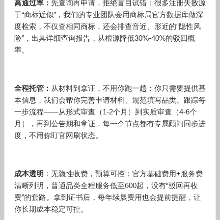
高通过率：
先查询再申请，拒绝盲目试错：很多注册失败源
于“商标近似”，我们的专业团队会用商标局官方数据库做深
度检索，不仅查相同商标，还会排查音近、形近的“隐性风
险”，出具详细查询报告，从根源降低30%-40%的驳回概
率。
全程托管：
从材料到拿证，不用你跑一趟：你只需要提供基
本信息，我们会帮你完善申请材料、规范填写品类、跟踪每
一步流程——从形式审查（1-2个月）到实质审查（4-6个
月），再到公告期和拿证，每一个节点都有专属顾问同步进
度，不用你盯官网刷状态。
成本透明
：无隐性收费，预算可控：官方基础费用+服务费
清晰列明，普通品类全程服务低至600起，没有“驳回再收
费”的套路。拿到证书后，每年续展费用也会提前提醒，让
你长期成本稳定可控。