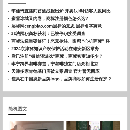
李佳琦直播间首波战报出炉 开卖1小时访客人数同比
增长超30％
蜜雪冰城又内卷，商标注册颜色怎么选?
层标网cengbiao.com层标的意思 层标名字寓意
非法囤积商标获利：已被停职接受调查
商标法迎重磅修订！恶意抢注、囤积 “心机商标” 将
被重拳打击
2024京津冀知识产权保护活动在雄安新区举办
腾讯注册“微信轻游戏”商标，商标实审知多少？
李宁跨界咖啡赛道，宁咖啡独立门店亮相北京
天津多家肯德基门店被立案调查 官方暂无回应
雀巢在中国换新品牌logo，品牌商标如何注册保护？
随机图文