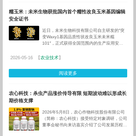
糯玉米：未米生物获批国内首个糯性改良玉米基因编辑
安全证书
近日，未米生物科技有限公司自主研发的″突
变Waxy1基因品质性状改良玉米未米糯
101″，正式获得全国范围内的生产应用安全
许可，获批农业农村部颁发的农业用基因编辑
生物安全证书（生产应用）。这是国内
2026-05-16
【
农业技术
】
阅读更多
农心科技：杀虫产品涨价传导有限 短期波动难以形成长
期价格支撑
2026年5月8日，农心作物科技股份有限公司
（简称：农心科技）接受特定对象调研，公司
董事会秘书向来访嘉宾介绍了公司发展历程、
业务布局、2025 年度经营业绩情况、未来发