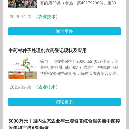
有的第29类（食品）第49179206号、第30类
（食品）第42721436号"一颗大"注册商标无
效。此前国
2026-07-20
【
农业技术
】
阅读更多
中药材种子处理剂农药登记现状及应用
摘自：《植物保护》2026 ,52 (03) 作者：王
星宇; 陈捷胤; 戴小枫* 孔志强* （中国农业科
学院植物保护研究所，植物病虫害综合治理全
国重点实验室） 中
2026-06-08
【
农业技术
】
阅读更多
5000万元！国内生态农业与土壤修复综合服务商中菌控
股集团完成A轮融资