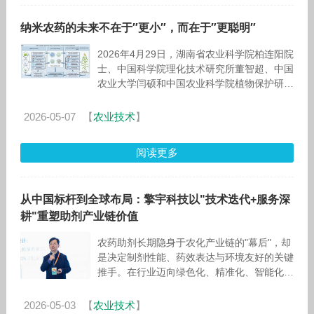
纳米农药的未来不在于″更小″，而在于″更聪明″
2026年4月29日，湖南省农业科学院柏连阳院
士、中国科学院理化技术研究所董智超、中国
农业大学闫硕和中国农业科学院植物保护研究
所曹立冬等在iMeta在线发表了题
为″Navigating the
2026-05-07
【
农业技术
】
阅读更多
从中国标杆到全球布局：擎宇科技以"技术迭代+服务深
耕"重塑助剂产业链价值
农药助剂长期隐身于农化产业链的"幕后"，却
是决定制剂性能、药效表达与环境友好的关键
推手。在行业迈向绿色化、精准化、智能化的
今天，这一"隐性技术"正被推向变革的前台。
深耕行业
2026-05-03
【
农业技术
】