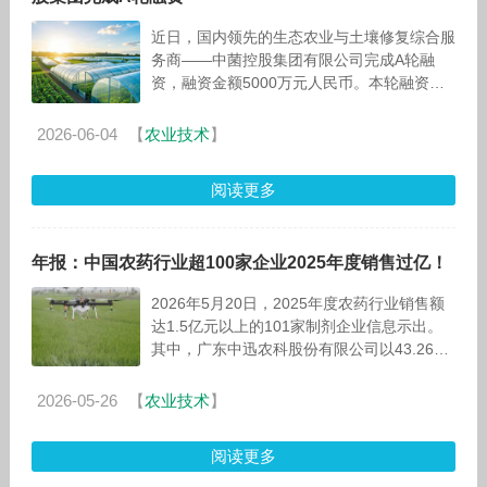
近日，国内领先的生态农业与土壤修复综合服
务商——中菌控股集团有限公司完成A轮融
资，融资金额5000万元人民币。本轮融资资
金将主要用于集团原创发明的″低温冷干法″大
豆蛋白肥两条10万吨生产线扩建、微生物
2026-06-04
【
农业技术
】
阅读更多
年报：中国农药行业超100家企业2025年度销售过亿！
2026年5月20日，2025年度农药行业销售额
达1.5亿元以上的101家制剂企业信息示出。
其中，广东中迅农科股份有限公司以43.26亿
元的销售额继续稳居首位；深圳
2026-05-26
【
农业技术
】
阅读更多