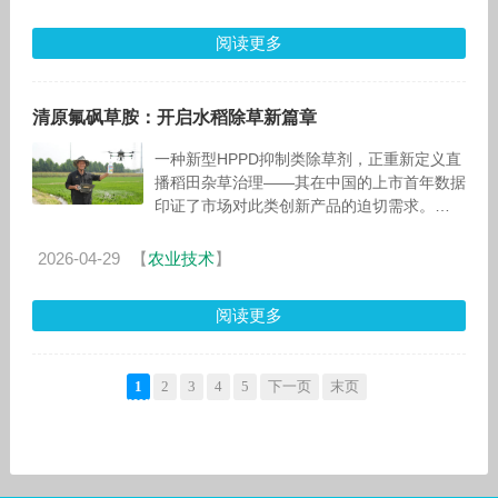
阅读更多
清原氟砜草胺：开启水稻除草新篇章
一种新型HPPD抑制类除草剂，正重新定义直
播稻田杂草治理——其在中国的上市首年数据
印证了市场对此类创新产品的迫切需求。
&nbs
2026-04-29
【
农业技术
】
阅读更多
1
2
3
4
5
下一页
末页