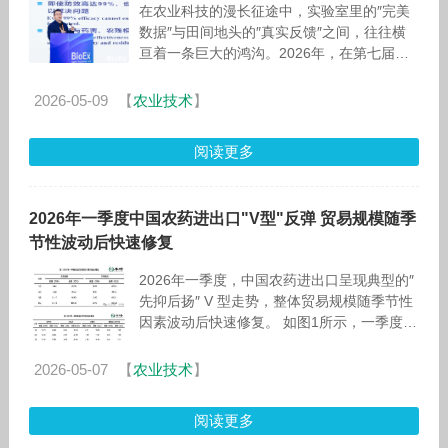
在农业科技的漫长征途中，实验室里的″完美
数据″与田间地头的″真实反馈″之间，往往横
亘着一条巨大的鸿沟。2026年，在第七届生
物农药、生物刺激素及生物肥料国际高峰论坛
（BioEx 2026）上，慕
2026-05-09
【
农业技术
】
阅读更多
2026年一季度中国农药进出口"V型"反弹 贸易规模随季
节性波动后快速修复
2026年一季度，中国农药进出口呈现典型的″
先抑后扬″ V 型走势，整体贸易规模随季节性
因素波动后快速修复。 如图1所示，一季度农
药进出口数量为60.33万吨，进出口金
2026-05-07
【
农业技术
】
阅读更多