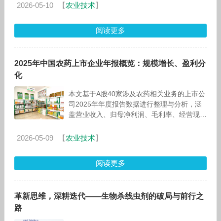
展战略规划等情况，并就有关
2026-05-10
【
农业技术
】
阅读更多
2025年中国农药上市企业年报概览：规模增长、盈利分
化
本文基于A股40家涉及农药相关业务的上市公
司2025年年度报告数据进行整理与分析，涵
盖营业收入、归母净利润、毛利率、经营现金
流及资产负债率等核心财务指标。需说明的
是，文中所有数据均来源于公司（集
2026-05-09
【
农业技术
】
阅读更多
革新思维，深耕迭代——生物杀线虫剂的破局与前行之
路