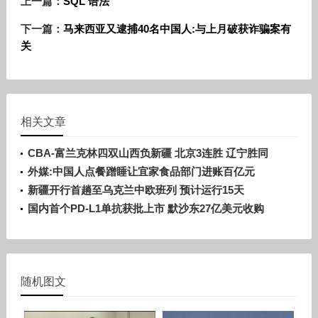
上一篇：
SQL 语法
下一篇：
马来西亚又逮捕40名中国人:与上月破获诈骗案有
关
相关文章
CBA-富兰克林四双山西负新疆 北京3连胜 辽宁胜同
曦
外媒:中国人点餐蹭睡让宜家食品部门进账百亿元
新疆开行首趟至乌克兰中欧班列 预计运行15天
国内首个PD-L1单抗获批上市 默沙东27亿美元收购
随机图文