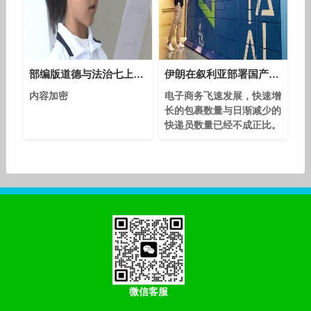
部编版道德与法治七上9.2《增强生命的韧性》课堂教学视频实录-关玲
伊朗在叙利亚部署国产防空导弹 号称可拦截隐形战机
内容加密
电子商务飞速发展，快速增
长的包裹数量与日渐减少的
快递员数量已经不成正比。
快递员的工资回报越来越
高，为什么这个职业在近年
来从事人员锐减呢？对此，
有很多快递员反映，虽然能
够得到很高的工资回报，但
随着人们对服务水平的要求
也越来越高，他们也越来越
辛苦。 同时，快递员的社
会地位相对较低，随着人们
文化水平及文化素养的逐渐
提高，一些有学历有技能的
微信客服
人都已不太愿意做快递员。