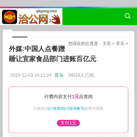
您现在的位置是：
主页
>
音乐
>
外媒:中国人点餐蹭
睡让宜家食品部门进账百亿元
2019-12-03 14:11:24
音乐
38018人已阅
付费内容支付
1元
后查阅
已购买过
[订单查询]
或
[登录帐号]
后即可查看
支付1元