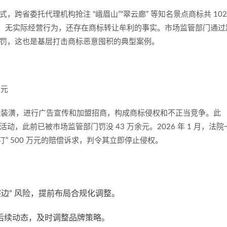
跨省委托代理机构抢注 “峨眉山”“翠云廊” 等知名景点商标共 102
联、无实际经营行为，还存在商标转让牟利的事实。市场监管部门通过
政处罚，这也是基层打击商标恶意囤积的典型案例。
万元
标、装潢，进行广告宣传和加盟招商，构成商标侵权和不正当竞争。此
，此前已被市场监管部门罚没 43 万余元。2026 年 1 月，法院
汀” 500 万元的赔偿诉求，判令其立即停止侵权。
边” 风险，提前布局合规化调整。
后续动态，及时调整品牌策略。