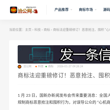
产品推荐
商标市场
源码
当前位置：
主页
科技
商标
商标法迎重磅修订！恶意抢注、囤积 “心
>
>
>
洽公网
科技
商标
2026-01-27 09:28:24
商标法迎重磅修订！恶意抢注、囤积 
1 月 23 日，国新办新闻发布会传来重要消息：
规制商标恶意抢注和囤积行为，对误导公众的 “心机商