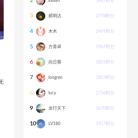
2
kaisen
5667
积分
3
郝明达
2778
积分
4
木木
2491
积分
5
方青卓
1967
积分
6
向日葵
1855
积分
7
longren
1853
积分
无
8
lucy
1756
积分
9
龙行天下
1670
积分
10
LV180
1417
积分