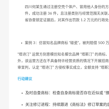
四川何某生通过注册空壳个体户、冒用他人身份的方式，
件，成功注册 36 件，且注册类别与经营范围无关
省协查锁定证据后，对其作出罚款 1.2 万元的行
案例 3：仿冒知名品牌商标 “碰瓷”，被判赔偿 500 
“塔诗汀” 运营方刻意模仿知名餐饮品牌 “
塔斯汀
” 的商
外，该运营方还在不具备特许经营资质的情况下开展招商活动
审宣判，认定 “塔诗汀” 方侵权事实成立，全额支持 “塔斯
行动建议
及时自查商标：检查自身商标是否存在近似或 “擦
关注修订进程：持续跟进《商标法》修订草案的