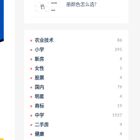
册颜色怎么选?
农业技术
86
小学
295
新房
4
女性
5
股票
4
国内
79
明星
4
商标
19
中学
1927
二手房
4
健康
4