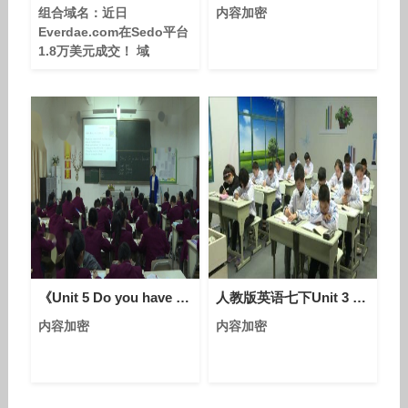
组合域名：近日
内容加密
Everdae.com在Sedo平台
1.8万美元成交！ 域
名 everdae.com，以下是
基于域名特征、市场趋势及
历史交易数据的客观分析报
告： # 域名基本信息 长
度：7 字符 组成结构：纯
字母（7个），无数字、无
连字符、无特殊字符 后
《Unit 5 Do you have a soccer ball - Section B 2a—3c Self check》人教版英语七上-重庆-段美瑶
人教版英语七下Unit 3 Section B（1a-1e）课堂视频实录（郭娜）
内容加密
内容加密