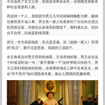
不仅逼死了女主父亲，也就是原商会会长，还能随意操纵各
种社会资源和人脉。
而这样一个人，居然因为男主几句话就喝得酩酊大醉，躺倒
在厕所里不省人事。男主角一家人轻易拿到了乞乞科夫违法
犯罪的证据，并能在众多保安的围攻下，顺利逃出去。别问
合不合理，问就是剧情需要。
其次，作为喜剧电影，笑点是灵魂。但《超能一家人》所谓
的“笑点”，都不过是恶俗、低级的三流段子。
女主角表达对男主郑前的倾慕，主动亲他的脸，男主会在这
个时候适时说一句，“要不要睡一下”这种带暗示性段子。男
主父亲利用隐身的技能，赤身裸体地在人群中走来走去，就
会“并不意外”地出现隐身失败，被众人围观的恶趣味梗。