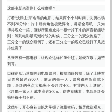
这部电影离谱到什么程度呢？
打着“沈腾主演”名号的电影，结果两个小时时间，沈腾出场
不到20分钟；片中所有角色极致浮夸，讲话全靠吼，只为
博得观众一笑，但影厅里尴尬得一根针掉下来的声音都能听
到；等到电影最高潮枪战的时候，三分之一的观众跑路了，
三分之一的观众睡倒了，还有三分之一的观众已经打了几把
排位赛了……
从来没有一部电影，让观众这样如坐针毡，如鲠在喉，如芒
刺背。
口碑崩盘迅速影响到电影票房，根据猫眼数据，除了上映首
日票房超过8700万，随后的每一天，票房都在断崖式下
跌，最终的落点大概率不会超过4亿。有业内人士透露，
《超能一家人》成本高达3亿元，这也意味着，电影最终会
赔得裤子都不剩。
这些年，开心麻花自以为掌握了流量密码，极尽敷衍观众，