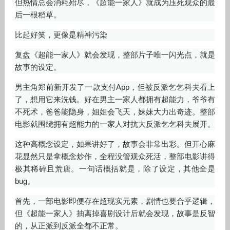
但热情总会消耗殆尽，《超能一家人》就成为压死观众的最
后一根稻草。
比起好笑，更像是精神污染
复盘《超能一家人》就会发现，整部片子唯一闪光点，就是
故事的设定。
男主角郑前新开发了一款支付App，但被反派乞乞科夫看上
了，想用它来洗钱。好在男主一家人都拥有超能力，爷爷有
不死术，爸爸能隐身，姐姐会飞天，妹妹大力出奇迹。整部
电影就围绕拥有超能力的一家人对抗大反派乞乞科夫展开。
这种高概念设定，如果讲好了，故事会非常出彩。但开心麻
花显然只是拿概念炒作，全程没管观众死活，整部电影讲得
极其稀碎且荒唐。一句话概括就是，除了设定，其他全是
bug。
首先，一部电影即便存在超现实元素，剧情也要合乎逻辑，
但《超能一家人》抽离掉喜剧设计后就会发现，故事是反智
的，从正派到反派全都不正常。