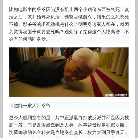
比如电影中的爷爷因为没有阻止两个小贼偷东西被气死，复
活之后，就开始寻死觅活，频繁尝试自杀，结果怎么死都死
不掉。那爷爷的求死动机是什么？明明身边家人都在，就因
为觉得没面子就要去死吗？观众除了觉得这个人物离谱，不
会有任何感同身受。
《超能一家人》爷爷
更令人感到窒息的是，片中正派最终打败反派并不是因为技
高一筹，而是反派愚蠢到反人类。故事背景设定在俄罗斯，
沈腾饰演的乞乞科夫是当地商会会长，权力大到只手遮天，