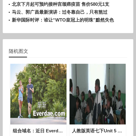
北京下月起可预约接种宫颈癌疫苗 售价580元1支
马云、郭广昌最新演讲：过冬靠自己，只有熬过
新华国际时评：谁让“WTO皇冠上的明珠”黯然失色
随机图文
组合域名：近日 Everdae.com在Sedo平台1.8万美元成交！
人教版英语七下Unit 5 Section B（3a-3b）课堂视频实录（段晓新）