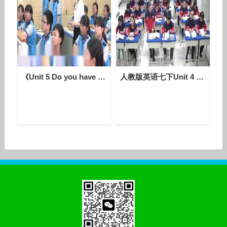
《Unit 5 Do you have a soccer ball - Section A Grammar focus 3a—3c》人教版英语七上-浙江-王玲娜
人教版英语七下Unit 4 Section B（2a-2c）课堂视频实录（韩金靓）