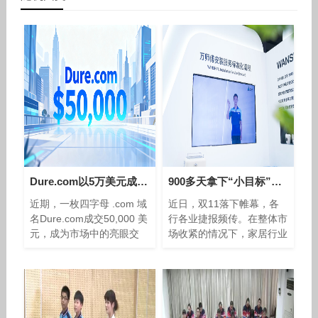
Dure.com以5万美元成交 合人民币35万 拼音域名再成热点
900多天拿下“小目标”，家居安装平台万师傅订单再破亿
近期，一枚四字母 .com 域
近日，双11落下帷幕，各
名Dure.com成交50,000 美
行各业捷报频传。在整体市
元，成为市场中的亮眼交
场收紧的情况下，家居行业
易。同时，人工智能场景相
逆势而上，其服务市场展现
关的Inform.ai以30,000 美
出强劲活力。 2025年11
元成交，也引起行业侧目。
月，家居服务行业迎来历史
从两笔交易来看，品牌命
性时刻——万师傅平台累计
订单量突破