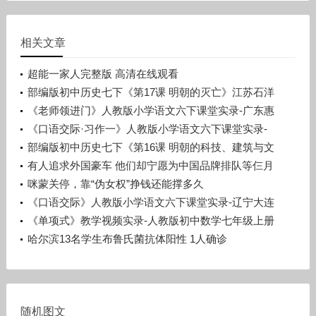
相关文章
超能一家人完整版 高清在线观看
部编版初中历史七下《第17课 明朝的灭亡》江苏石洋
洋
《老师领进门》人教版小学语文六下课堂实录-广东惠
州市_惠阳区-许晓云
《口语交际·习作一》人教版小学语文六下课堂实录-
广西梧州市_蒙山县-潘少丽
部编版初中历史七下《第16课 明朝的科技、建筑与文
学》辽宁孙浩
有人追求外国豪车 他们却宁愿为中国品牌排队等仨月
咪蒙关停，靠“伪女权”挣钱还能撑多久
《口语交际》人教版小学语文六下课堂实录-辽宁大连
市_旅顺口区-宋晨溪
《单项式》教学视频实录-人教版初中数学七年级上册
哈尔滨13名学生布鲁氏菌抗体阳性 1人确诊
随机图文