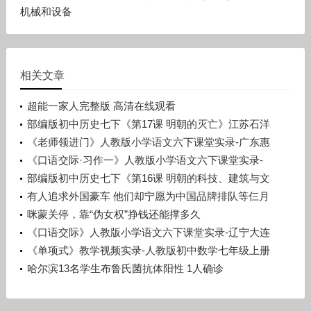
机械和设备
相关文章
超能一家人完整版 高清在线观看
部编版初中历史七下《第17课 明朝的灭亡》江苏石洋
洋
《老师领进门》人教版小学语文六下课堂实录-广东惠
州市_惠阳区-许晓云
《口语交际·习作一》人教版小学语文六下课堂实录-
广西梧州市_蒙山县-潘少丽
部编版初中历史七下《第16课 明朝的科技、建筑与文
学》辽宁孙浩
有人追求外国豪车 他们却宁愿为中国品牌排队等仨月
咪蒙关停，靠“伪女权”挣钱还能撑多久
《口语交际》人教版小学语文六下课堂实录-辽宁大连
市_旅顺口区-宋晨溪
《单项式》教学视频实录-人教版初中数学七年级上册
哈尔滨13名学生布鲁氏菌抗体阳性 1人确诊