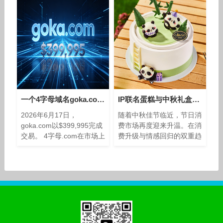
分析 Dili.com属于四字母短
域
一个4字母域名goka.com近300万成交！
IP联名蛋糕与中秋礼盒焕新传统味道
2026年6月17日，
随着中秋佳节临近，节日消
goka.com以$399,995完成
费市场再度迎来升温。在消
交易。 4字母.com在市场上
费升级与情感回归的双重趋
的常见成交价是$5,000到
势下，消费者对节令食品的
$50,000。goka.com的价
需求已不再局限于口味本
格，是这条基准线的8到80
身，而是更加注重文化内
倍
涵、情感表达与场景适配
性。作为深耕礼品市场
的“精致礼品