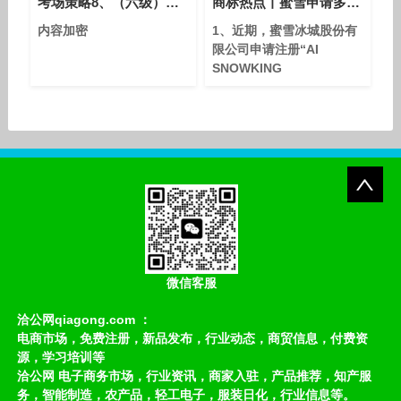
考场策略8、（六级）知识模块8：考场策略
商标热点丨蜜雪申请多枚AI相关商标；京东注册“京东拼拼”商标
内容加密
1、近期，蜜雪冰城股份有
限公司申请注册“AI
SNOWKING
CULTURE”“雪王文化
AI”等商标，国际分类涉及
教育娱乐、办公用品、科学
仪器，目前上述商标状态均
为等待实质审查。 2、
近日，盒马旗下平价社区超
市盒马NB正式更名为“超盒
算NB”。经查询，盒马（中
国）有限公司已申请注册多
枚“
微信客服
洽公网qiagong.com ：
电商市场，免费注册，新品发布，行业动态，商贸信息，付费资
源，学习培训等
洽公网 电子商务市场，行业资讯，商家入驻，产品推荐，知产服
务，智能制造，农产品，轻工电子，服装日化，行业信息等。