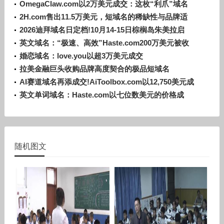
OmegaClaw.com以2万美元成交：这枚“利爪”域名
价值何在？
2H.com售出11.5万美元，短域名的稀缺性与品牌适
配性
2026迪拜域名日定档!10月14-15日棕榈岛朱美拉启
幕，全球域圈目光聚焦中东
英文域名：“极速、高效”Haste.com200万美元被收
购！
婚恋域名：love.you以超3万美元成交
拉美金融巨头收购品牌高度契合的极品短域名
Nu.com！
AI赛道域名再添成交!AiToolbox.com以12,750美元成
功售出
英文单词域名：Haste.com以七位数美元的价格成
交！
随机图文