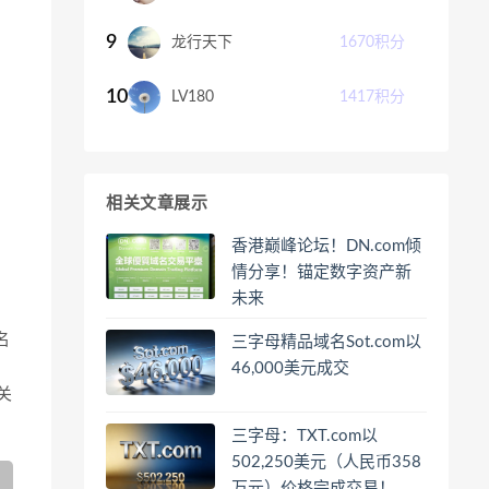
9
龙行天下
1670
积分
10
LV180
1417
积分
相关文章展示
香港巅峰论坛！DN.com倾
情分享！锚定数字资产新
未来
名
三字母精品域名Sot.com以
46,000美元成交
关
三字母：TXT.com以
502,250美元（人民币358
万元）价格完成交易！