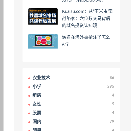
Kuaisu.com：从“玉米虫”到
战略家：六位数交易背后
的域名投资认知观
域名在海外被抢注了怎么
办？
农业技术
86
小学
295
新房
4
女性
5
股票
4
国内
79
明星
4