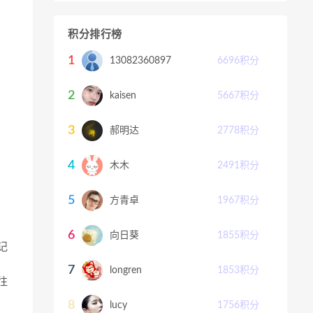
积分排行榜
1
13082360897
6696
积分
2
kaisen
5667
积分
3
郝明达
2778
积分
4
木木
2491
积分
5
方青卓
1967
积分
6
向日葵
1855
积分
记
7
longren
1853
积分
往
8
lucy
1756
积分