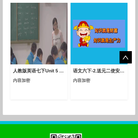
蓝播，经典商号拼音！关联
词有著名的汽车品牌兰博基
尼，lanbo.com买家稍后
会应用在什么领域需拭目以
待。 双拼域名一直都是注
册及交易的热门，关注度
高，尤其是品相较好的双拼
域名。在国内，拼音域名一
直受到终端、投资人的青睐
人教版英语七下Unit 5 Section A（Grammar focus-3c）教学视频实录（徐秀蓉）
语文六下-2.送元二使安西 (执教：林莘)-优质课教学视频
内容加密
内容加密