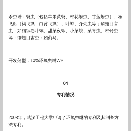
杀虫谱：蚜虫（包括苹果黄蚜、棉花蚜虫、甘蓝蚜虫）、稻
飞虱（褐飞虱、白背飞虱）、叶蝉、介壳虫等；鳞翅目害
虫：如稻纵卷叶螟、甜菜夜蛾、小菜蛾、菜青虫、棉铃虫
等；缨翅目害虫：如蓟马。
开发剂型：10%环氧虫啉WP
04
专利情况
2008年，武汉工程大学申请了环氧虫啉的专利及其制备方
法专利。