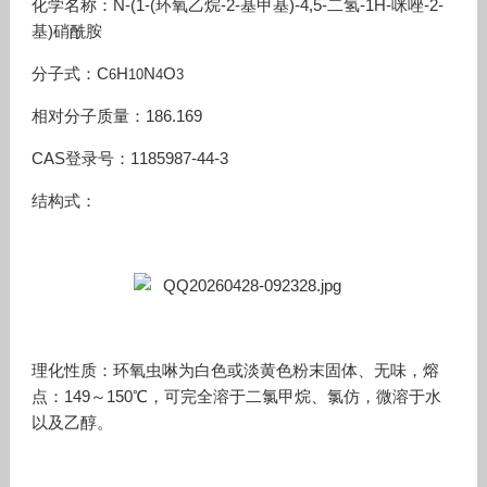
化学名称：N-(1-(环氧乙烷-2-基甲基)-4,5-二氢-1H-咪唑-2-
基)硝酰胺
分子式：C
H
N
O
6
10
4
3
相对分子质量：186.169
CAS登录号：1185987-44-3
结构式：
理化性质：环氧虫啉为白色或淡黄色粉末固体、无味，熔
点：149～150℃，可完全溶于二氯甲烷、氯仿，微溶于水
以及乙醇。