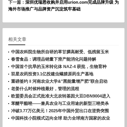
下一篇：
深圳优瑞恩收购并启用urion.com完成品牌升级 为
海外市场推广与品牌资产沉淀筑牢基础
相关文章
中国农科院生物所自研的草甘膦高耐受、低残留玉米
转化体——GG2获批转基因生物安全证书
春雪食品：调理品销量下滑产能消化问题待解
中国首个抗旱的玉米转化体 NAZ-4 获批，生物育种
关键逆境性状自主创新突破
双星农药投资3.1亿投建虫螨腈原药生产基地
重磅签约 ‖ 河南农业大学&″黑能量增产肥″联合启动
花生增产研究项目
老姜什么时候种植最好，管理的流程
欧盟委员会正式批准大北农转基因大豆DBN9004进入
欧盟市场！
苯醚甲酯唑——兼具农业与工业用途的新型三唑类杀
菌剂
冲破3.77万亿美元！2025年中国外贸出口在逆势突围
中交出满意的答卷
中国科技小院模式迈向全球 助力全球南方国家的农业
发展