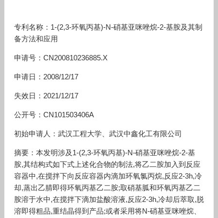
专利名称：1-(2,3-环氧丙基)-N-硝基亚咪唑烷-2-基胺及其制
备方法和应用
申请号：CN200810236885.X
申请日：2008/12/17
失效日：2021/12/17
公开号：CN101503406A
初始申请人：武汉工程大学、武汉中鑫化工有限公司
摘要：本发明涉及1-(2,3-环氧丙基)-N-硝基亚咪唑烷-2-基
胺,其结构式如下式上述化合物的制法,将乙二胺加入到反应
容器中,在搅拌下向反应容器内滴加环氧氯丙烷,反应2-3h,冷
却,蒸出乙腈即得环氧丙基乙二胺;取硝基胍和环氧丙基乙二
胺溶于水中,在搅拌下滴加盐酸溶液,反应2-3h,冷却后萃取,脱
溶即得粗品,重结晶得到产品;或者采用将N-硝基亚咪唑烷、