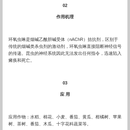
02
作用机理
环氧虫啉是烟碱乙酰胆碱受体（nAChR）拮抗剂，区别于
传统的烟碱类杀虫剂的激动剂，环氧虫啉直接阻断神经信号
的传递。昆虫的神经系统因此无法发出任何指令，迅速陷入
瘫痪和死亡。
03
应 用
应用作物：水稻、棉花、小麦、番茄、黄瓜、柑橘树、苹果
树、茶树、番茄、木瓜、十字花科蔬菜等。