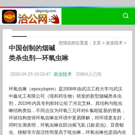
您现在的位置是：
主页
>
农业技术
>
中国创制的烟碱
类杀虫剂—环氧虫啉
2026-04-29 10:33:47
农业技术
20864人已阅
环氧虫啉（epoxyloprin）是2008年由武汉工程大学与武汉
中鑫化工有限公司（现和邦生物）研发的新型烟碱类杀虫
剂，2019年内其专利权转让给了河北艾林。其结构与吡虫
啉结构类似，不同点仅为环氧三元环对6-氯吡啶基的替换，
环状结构使得环氧虫啉在环境中更易降解，对环境更友好，
同时生测表明，环氧虫啉在防治褐飞虱 (1龄若虫)、苜蓿蚜
虫、桃蚜等方面活性明显高于吡虫啉，环氧虫啉也是国内在