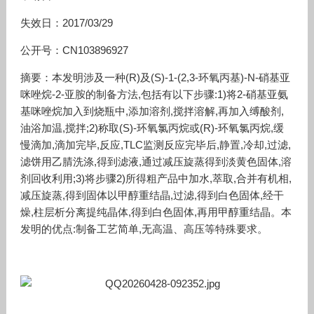
失效日：2017/03/29
公开号：CN103896927
摘要：本发明涉及一种(R)及(S)-1-(2,3-环氧丙基)-N-硝基亚
咪唑烷-2-亚胺的制备方法,包括有以下步骤:1)将2-硝基亚氨
基咪唑烷加入到烧瓶中,添加溶剂,搅拌溶解,再加入缚酸剂,
油浴加温,搅拌;2)称取(S)-环氧氯丙烷或(R)-环氧氯丙烷,缓
慢滴加,滴加完毕,反应,TLC监测反应完毕后,静置,冷却,过滤,
滤饼用乙腈洗涤,得到滤液,通过减压旋蒸得到淡黄色固体,溶
剂回收利用;3)将步骤2)所得粗产品中加水,萃取,合并有机相,
减压旋蒸,得到固体以甲醇重结晶,过滤,得到白色固体,经干
燥,柱层析分离提纯晶体,得到白色固体,再用甲醇重结晶。本
发明的优点:制备工艺简单,无高温、高压等特殊要求。