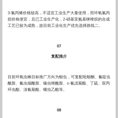
3-氯丙烯价格较高，不适宜工业生产大量使用，而环氧氯丙
烷价格便宜，且已工业生产化，2-硝基亚氨基咪唑烷的合成
工艺已较为成熟，故目前工业化生产优先选择路线二。
07
复配推介
目前环氧虫啉目标推广方向为蚜虫，可复配吡蚜酮、氟啶虫
酰胺、氟虫烟酰胺、嗪虫唑酰胺、s-氰戊菊酯、丁硫、双丙
环虫酯、溴氰菊酯、螺虫乙酯等。
08