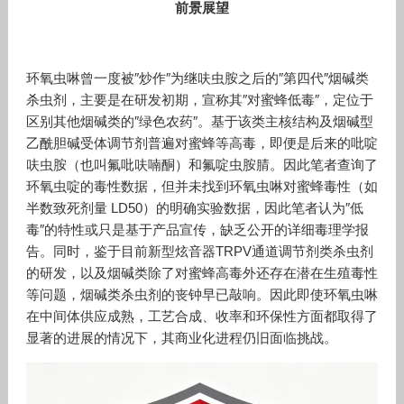
前景展望
环氧虫啉曾一度被″炒作″为继呋虫胺之后的″第四代″烟碱类
杀虫剂，主要是在研发初期，宣称其″对蜜蜂低毒″，定位于
区别其他烟碱类的″绿色农药″。基于该类主核结构及烟碱型
乙酰胆碱受体调节剂普遍对蜜蜂等高毒，即便是后来的吡啶
呋虫胺（也叫氟吡呋喃酮）和氟啶虫胺腈。因此笔者查询了
环氧虫啶的毒性数据，但并未找到环氧虫啉对蜜蜂毒性（如
半数致死剂量 LD50）的明确实验数据，因此笔者认为″低
毒″的特性或只是基于产品宣传，缺乏公开的详细毒理学报
告。同时，鉴于目前新型炫音器TRPV通道调节剂类杀虫剂
的研发，以及烟碱类除了对蜜蜂高毒外还存在潜在生殖毒性
等问题，烟碱类杀虫剂的丧钟早已敲响。因此即使环氧虫啉
在中间体供应成熟，工艺合成、收率和环保性方面都取得了
显著的进展的情况下，其商业化进程仍旧面临挑战。