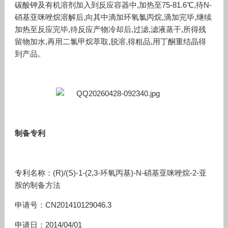
碳酸钾及有机溶剂加入到反应容器中,加热至75-81.6℃,待N-
硝基亚咪唑烷溶解后,向其中滴加环氧氯丙烷,滴加完毕,继续
加热至反应完毕,待反应产物冷却后,过滤,滤液蒸干,所得残
留物加水,再用二氯甲烷萃取,脱溶,得粗品,用丁酮重结晶得
到产品。
制备专利
专利名称：(R)/(S)-1-(2,3-环氧丙基)-N-硝基亚咪唑烷-2-亚
胺的制备方法
申请号：CN201410129046.3
申请日：2014/04/01