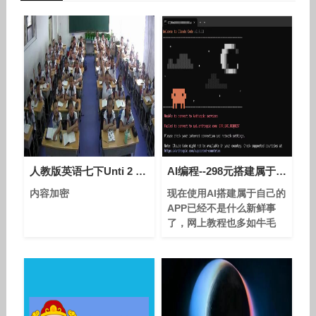
人教版英语七下Unti 2 Section A（1a-2d）教学视频实录（刘清杰）
AI编程--298元搭建属于你的APP
内容加密
现在使用AI搭建属于自己的
APP已经不是什么新鲜事
了，网上教程也多如牛毛
但对新手来说同样不是很友
好，简单的页面、逻辑一般
AI或许都能实现 但真正的
工程化项目对于小白且不很
熟练使用AI的人来说还是很
心力交瘁 我有过一段前端