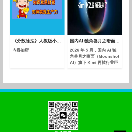
开发的经验，虽然时间不
长，但也算是科班出生（曾
也是想过做全栈的男人）
可能也有很久不看代码的原
因，上手的时候我也是挺心
累的。对AI的调试不熟悉，
《分数除法》人教版小学数学六年级上册-青海-王世清
国内AI 独角兽月之暗面（Moonshot AI）旗下kimi.com完成 20 亿美元新融资
对语法也不熟悉，只是懵懵
懂
内容加密
2026 年 5 月，国内 AI 独
角兽月之暗面（Moonshot
AI）旗下 Kimi 再掀行业巨
浪 —— 新一轮20 亿美元融
资尘埃落定，投后估值突破
200 亿美元，坐稳中国大模
型第一梯队席位。资本狂欢
背后，Kimi 悄然完成顶级
域名矩阵的全闭环布局，
kimi.com、kimi.ai、
kimi.cn、kimi.com.cn悉
数纳入囊中，构筑起品牌护
城河。 本轮融