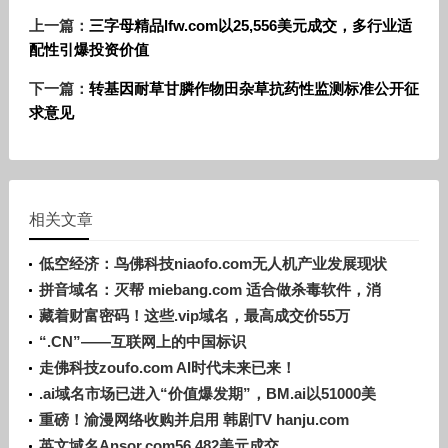
上一篇：
三字母精品lfw.com以25,556美元成交，多行业适
配性引爆投资价值
下一篇：
转基因耐草甘膦作物田杂草抗药性监测标准公开征
求意见
相关文章
低空经济：鸟佛科技niaofo.com无人机产业发展现状
及前景
拼音域名：灭帮 miebang.com 适合做杀毒软件，消
防器材等
藏着财富密码！这些.vip域名，最高成交价55万
“.CN”——互联网上的中国标识
走佛科技zoufo.com AI时代未来已来！
.ai域名市场已进入“价值爆发期”，BM.ai以51000美
元成交
重磅！渝漫网络收购并启用 韩剧TV hanju.com
英文域名Ansor.com56,482美元成交