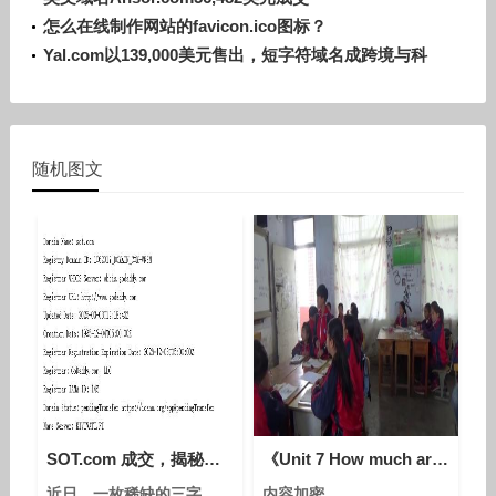
怎么在线制作网站的favicon.ico图标？
Yal.com以139,000美元售出，短字符域名成跨境与科
技领域香饽饽
随机图文
SOT.com 成交，揭秘三字母.com域名为何“一字千金”
《Unit 7 How much are these socks - Section B 2a—3b Self check》人教版英语七上-贵州-张自巧
近日，一枚稀缺的三字
内容加密