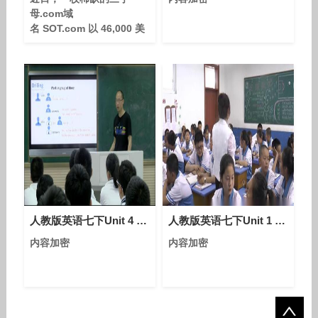
母.com域
名 SOT.com 以 46,000 美
元的价格成功交易。这一成
交案例，再次将市场的目光
聚焦于域名世界中金字塔尖
的“硬通货”——三字
母.com域名。在长尾域名
和新顶级域层出不穷的今
天，像 SOT.com 这样短小
精悍、含义开放、全球通用
的极品短域名，依然以其不
可复制的稀缺性和强大的品
牌塑造潜力，稳坐数
人教版英语七下Unit 4 Section A（Period 1）课堂视频实录（叶名锋）
人教版英语七下Unit 1 Section A（1a-1c）课堂视频实录（范海燕）
内容加密
内容加密