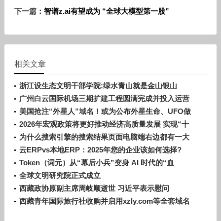
下一篇：
智谱z.ai有望成为 “全球大模型第一股”
相关文章
浙江设生态文明干部学院:绿水青山就是金山银山
广州白云国际机场三期扩建工程圆满完成并投入运营
专业力量守护超级地标
美国抢注“外星人”域名！或为公布外星生命、UFO做
准备？
2026年宏观政策将更好推动经济高质量发展 实现“十
五五”良好开局
为什么搜索引擎的搜索结果页面电脑端右边都有一大
片空白？
云ERPvs本地ERP：2025年您的企业该如何选择?
Token（词元）从“幕后小兵”变身 AI 时代的“血
液”和“货币”
全球文明研究院正式成立
西藏政协原副主席周岐顺逝世 习近平表示慰问
西藏青年国际旅行社收购并启用xzly.com等全套域名
强化西藏旅游数字品牌阵地