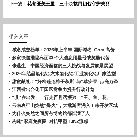
下一篇：
花都医美王量：三十余载用初心守护美丽
相关文章
域名成交榜单：2026年上半年 国际域名 .Com 高价
交易排行
多家快递推隐私面单 个人信息用星号或笑脸代替
张燕生：中国经济面临的三大挑战与发展前景展望
2026年结晶氯化铝/六水氯化铝/工业氯化铝厂家选型
指南
甜蜜献礼：“好柿连连柿子慕斯”与“苹安果”点亮万圣
夜
江西省出台化工园区竞争力提升行动计划
“县”在出发——行走百县话振兴｜“玉、鱼、花、
面”一个中原小城的“四副面孔”
云南哀牢山突然“爆火”，大批游客涌入！未开发区域
不要深入！当地村民：不该去的地方不要去
为什么突然之间所有博物馆都长满了人
构建“家庭免疫圈”对抗甲型H3N2流感