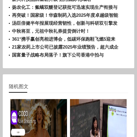
Bitfire.com！
扬农化工：氟螨双醚登记获批可迅速实现生产衔接与
市场投放
再突破！国家级！华森制药入选2025年度卓越级智能
工厂项目名单
汤臣倍健半年报展现经营韧性，创新与科研双引擎发
力
中秋将至，元祖中秋礼券提货倒计时！
361°携手赢创亮相进博会，低碳环保跑鞋飞燃5迎来
全球首发预热
21家农药上市公司已披露2025年业绩预告，超六成企
业预喜！
国富量子战略布局落子！旗下公司香港中拍与
DN.com强强联手引领域名拍卖新赛道
随机图文